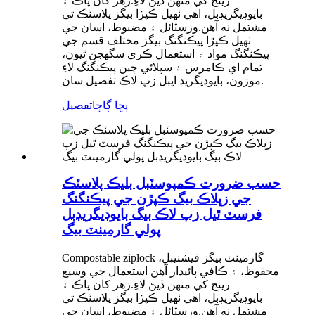
رينج کي منهن ڏيڻ لاءِ.زهر کان پاڪ ۽
بايوڊيگريڊبل، اهي ٺهيل ڪپڙا بيگز پلاسٽڪ تي
مشتمل نه آهن.ورسٽائل ۽ مضبوط، اسان جي
ٺهيل ڪپڙا پيڪنگنگ بيگز مختلف قسم جي
پيڪنگنگ مواد ۾ استعمال ڪري سگھجن ٿيون،
تمام اي ڪامرس ۽ سپلائي چين پيڪنگنگ لاءِ
موزون، بايوڊيگريڊ ايبل زپ لاڪ تفصيل سان.
پڇا ڳاڇا
تفصيل
حسب ضرورت ڪمپوسٽبل بليڪ پلاسٽڪ
جي زپلاڪ بيگ ڪپڙن جي پيڪنگنگ
فرسٽ ٿيل زپ لاڪ بيگ بايوڊيگريڊبل
پولي گارمينٽ بيگ
Compostable ziplock گارمينٽ بيگز فيشنيبل،
محفوظ، ۽ ڪافي پائيدار آهن استعمال جي وسيع
رينج کي منهن ڏيڻ لاءِ.زهر کان پاڪ ۽
بايوڊيگريڊبل، اهي ٺهيل ڪپڙا بيگز پلاسٽڪ تي
مشتمل نه آهن.ورسٽائل ۽ مضبوط، اسان جي