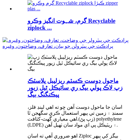
گرم، شہوت انگیز وڪرو Recyclable
ziplock ...
ماحول دوست ڪسٽم ريزليبل پلاسٽڪ
زپ لاڪ پولي بيگ ري سائيڪل ٿيل زيور
پيڪنگنگ بيگ
اسان جا ماحول دوست آهن ڇو ته اهي لينڊ فلز،
سمنڊ ۽ زمين تي ٻيهر استعمال ڪري سگهجن ٿا
(زپ پڻ).اهي معياري گهٽ-کثافت polyethylene
(LDPE) ۽ ريٽيڪل پي اي مواد سان ٺهيل آهن.
اهو ضروري آهي ته اسان Ziploc بيگز کي ٻيهر