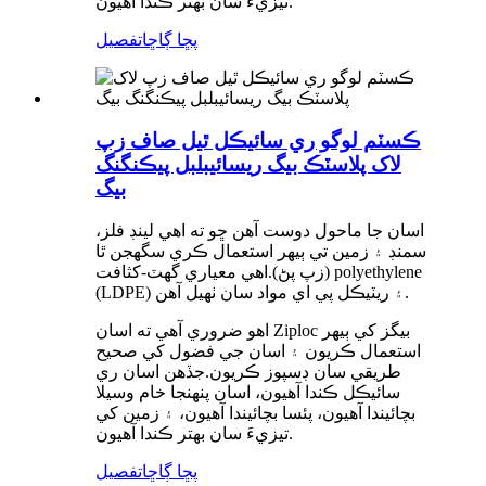
تيزيءَ سان بهتر ڪندا آهيون.
پڇا ڳاڇا
تفصيل
ڪسٽم لوگو ري سائيڪل ٿيل صاف زپ
لاک پلاسٽڪ بيگ ريسائيبلبل پيڪنگنگ
بيگ
اسان جا ماحول دوست آهن ڇو ته اهي لينڊ فلز،
سمنڊ ۽ زمين تي ٻيهر استعمال ڪري سگهجن ٿا
(زپ پڻ).اهي معياري گهٽ-کثافت polyethylene
(LDPE) ۽ ريٽيڪل پي اي مواد سان ٺهيل آهن.
اهو ضروري آهي ته اسان Ziploc بيگز کي ٻيهر
استعمال ڪريون ۽ اسان جي فضول کي صحيح
طريقي سان ڊسپوز ڪريون.جڏهن اسان ري
سائيڪل ڪندا آهيون، اسان پنهنجا خام وسيلا
بچائيندا آهيون، پئسا بچائيندا آهيون، ۽ زمين کي
تيزيءَ سان بهتر ڪندا آهيون.
پڇا ڳاڇا
تفصيل