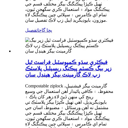
ٺهيل ڪپڙا پيڪنگنگ بيگز مختلف قسم جي
پيڪنگنگ مواد ۾ استعمال ڪري سگھجن ٿيون،
تمام اي ڪامرس ۽ سپلائي چين پيڪنگنگ لاءِ
موزون، بايوڊيگريڊ ايبل زپ لاڪ تفصيل سان.
پڇا ڳاڇا
تفصيل
فيڪٽري سڌو ڪمپوسٽبل فراسٽ ٿيل
زپر بيگ ڪسٽم پيڪنگ ريسيلبل پلاسٽڪ
زپ لاڪ گارمينٽ بيگز هينڊل سان
Compostable ziplock گارمينٽ بيگز فيشنيبل،
محفوظ، ۽ ڪافي پائيدار آهن استعمال جي وسيع
رينج کي منهن ڏيڻ لاءِ.زهر کان پاڪ ۽
بايوڊيگريڊبل، اهي ٺهيل ڪپڙا بيگز پلاسٽڪ تي
مشتمل نه آهن.ورسٽائل ۽ مضبوط، اسان جي
ٺهيل ڪپڙا پيڪنگنگ بيگز مختلف قسم جي
پيڪنگنگ مواد ۾ استعمال ڪري سگھجن ٿيون،
تمام اي ڪامرس ۽ سپلائي چين پيڪنگنگ لاءِ