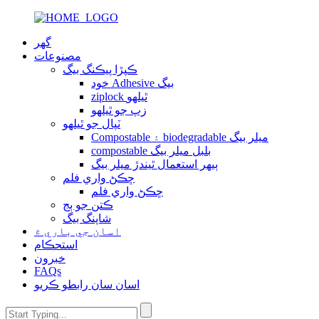
گهر
مصنوعات
ڪپڙا پيڪنگ بيگ
خود Adhesive بيگ
ziplock ٿيلهو
زپ جو ٿيلهو
ٽپال جو ٿيلهو
Compostable ۽ biodegradable ميلر بيگ
compostable بلبل ميلر بيگ
ٻيهر استعمال ٿيندڙ ميلر بيگ
ڇڪڻ واري فلم
ڇڪڻ واري فلم
ڪتن جو ٻج
شاپنگ بيگ
اسان جي باري ۾
استحڪام
خبرون
FAQs
اسان سان رابطو ڪريو