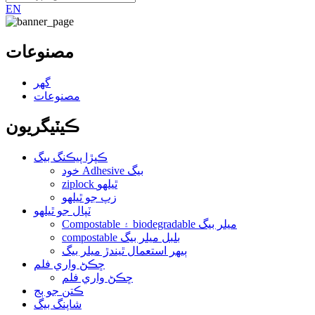
EN
مصنوعات
گهر
مصنوعات
ڪيٽيگريون
ڪپڙا پيڪنگ بيگ
خود Adhesive بيگ
ziplock ٿيلهو
زپ جو ٿيلهو
ٽپال جو ٿيلهو
Compostable ۽ biodegradable ميلر بيگ
compostable بلبل ميلر بيگ
ٻيهر استعمال ٿيندڙ ميلر بيگ
ڇڪڻ واري فلم
ڇڪڻ واري فلم
ڪتن جو ٻج
شاپنگ بيگ