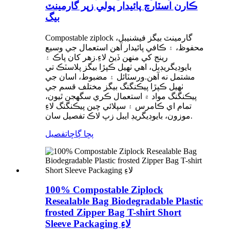
ڪارن اسٽارچ پائيدار پولي زپر گارمينٽ
بيگ
Compostable ziplock گارمينٽ بيگز فيشنيبل،
محفوظ، ۽ ڪافي پائيدار آهن استعمال جي وسيع
رينج کي منهن ڏيڻ لاءِ.زهر کان پاڪ ۽
بايوڊيگريڊبل، اهي ٺهيل ڪپڙا بيگز پلاسٽڪ تي
مشتمل نه آهن.ورسٽائل ۽ مضبوط، اسان جي
ٺهيل ڪپڙا پيڪنگنگ بيگز مختلف قسم جي
پيڪنگنگ مواد ۾ استعمال ڪري سگھجن ٿيون،
تمام اي ڪامرس ۽ سپلائي چين پيڪنگنگ لاءِ
موزون، بايوڊيگريڊ ايبل زپ لاڪ تفصيل سان.
پڇا ڳاڇا
تفصيل
100% Compostable Ziplock
Resealable Bag Biodegradable Plastic
frosted Zipper Bag T-shirt Short
Sleeve Packaging لاءِ