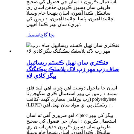
استعمال ڪريون ۽ اسان جي فضول کي صحيح
طريقي سان ڊسپوز ڪريون.جڏهن اسان ري
سائيڪل ڪندا آهيون، اسان پنهنجا خام وسيلا
بچائيندا آهيون، پئسا بچائيندا آهيون، ۽ زمين کي
تيزيءَ سان بهتر ڪندا آهيون.
پڇا ڳاڇا
تفصيل
فئڪٽري سان ٺهيل ڪسٽم ريسائيبل
صاف زپ مهر زپ لاک پلاسٽڪ پيڪنگنگ
بيگز کاڌي لاءِ
اسان جا ماحول دوست آهن ڇو ته اهي لينڊ فلز،
سمنڊ ۽ زمين تي ٻيهر استعمال ڪري سگهجن ٿا
(زپ پڻ).اهي معياري گهٽ-کثافت polyethylene
(LDPE) ۽ ريٽيڪل پي اي مواد سان ٺهيل آهن.
اهو ضروري آهي ته اسان Ziploc بيگز کي ٻيهر
استعمال ڪريون ۽ اسان جي فضول کي صحيح
طريقي سان ڊسپوز ڪريون.جڏهن اسان ري
سائيڪل ڪندا آهيون، اسان پنهنجا خام وسيلا