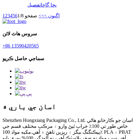
پڇا ڳاڇا
تفصيل
اڳيون >
>>
صفحو 1/8
6
5
4
3
2
1
سروس هاٽ لائن
+86 13590420565
سماجي حاصل ڪريو
اسان جي باري ۾
Shenzhen Hongxiang Packaging Co., Ltd. اسان جو ڪارخانو هاڻي
خاص طور تي 100٪ خراب ٿيڻ وارو ۽ مرڪب مختلف قسم جي
پيڪنگنگ بيگز ۽ ريزين ٺاهڻ ۾ آهي.مکيه مواد 100٪ PLA ۽ PBAT
آهي.سڀ مواد نه صفر پلاسٽڪ آهي، نه آلودگي.100% پوري بايو