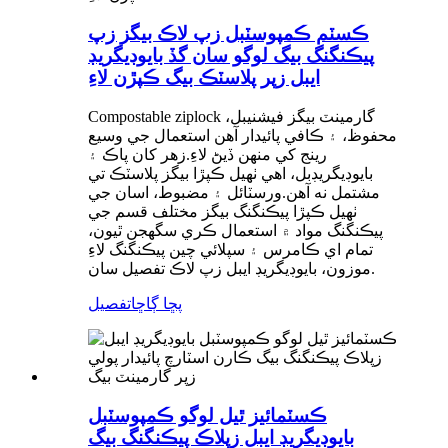
ڪسٽم ڪمپوسٽبل زپ لاڪ بيگز زپ
پيڪنگنگ بيگ لوگو سان گڏ بايوڊيگريڊ
ايبل زپر پلاسٽڪ بيگ ڪپڙن لاءِ
Compostable ziplock گارمينٽ بيگز فيشنيبل،
محفوظ، ۽ ڪافي پائيدار آهن استعمال جي وسيع
رينج کي منهن ڏيڻ لاءِ.زهر کان پاڪ ۽
بايوڊيگريڊبل، اهي ٺهيل ڪپڙا بيگز پلاسٽڪ تي
مشتمل نه آهن.ورسٽائل ۽ مضبوط، اسان جي
ٺهيل ڪپڙا پيڪنگنگ بيگز مختلف قسم جي
پيڪنگنگ مواد ۾ استعمال ڪري سگھجن ٿيون،
تمام اي ڪامرس ۽ سپلائي چين پيڪنگنگ لاءِ
موزون، بايوڊيگريڊ ايبل زپ لاڪ تفصيل سان.
پڇا ڳاڇا
تفصيل
ڪسٽمائيز ٿيل لوگو ڪمپوسٽبل
بايوڊيگريڊ ايبل زپلاڪ پيڪنگنگ بيگ