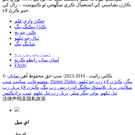
ڪارن نشاستي کي استعمال ڪري سگهجي ٿو ڪنپوسٽ ۽ رال کي
ختم ڪرڻ لاءِ.
ڇڪڻ واري فلم
ڪپڙا پيڪنگ بيگ
ڪتن جو ٻج
ٽپال جو ٿيلهو
شاپنگ بيگ
اسان جي باري ۾
اسان سان رابطو ڪريو
FAQs
© ڪاپي رائيٽ - 2010-2023: سڀ حق محفوظ آهن.
نمايان
Zipper Ziploc بيگز
,
ڪپڙن لاءِ زپ جو ٿيلهو
,
,
مصنوعات
,
سائيٽ ميپ
سلائيڊر ڀريل پلاسٽڪ پيڪنگ انڊرڊريس زپ بيگ
,
ڪپڙن لاءِ ڀريل زپ
ٿيل ٿيلهو
,
پولي بيگز ميلر
,
ڀريل زپ ٿيل ٿيلهو
,
سڀ پراڊڪٽس
法律声明及隐私政策
اي ميل
اي ميل