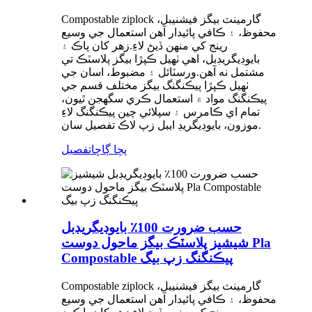
Compostable ziplock گارمينٽ بيگز فيشنيبل،
محفوظ، ۽ ڪافي پائيدار آهن استعمال جي وسيع
رينج کي منهن ڏيڻ لاءِ.زهر کان پاڪ ۽
بايوڊيگريڊبل، اهي ٺهيل ڪپڙا بيگز پلاسٽڪ تي
مشتمل نه آهن.ورسٽائل ۽ مضبوط، اسان جي
ٺهيل ڪپڙا پيڪنگنگ بيگز مختلف قسم جي
پيڪنگنگ مواد ۾ استعمال ڪري سگھجن ٿيون،
تمام اي ڪامرس ۽ سپلائي چين پيڪنگنگ لاءِ
موزون، بايوڊيگريڊ ايبل زپ لاڪ تفصيل سان.
پڇا ڳاڇا
تفصيل
حسب ضرورت 100٪ بايوڊيگريڊبل
شيشيز پلاسٽڪ بيگز ماحول دوست Pla
Compostable پيڪنگنگ زپ بيگ
Compostable ziplock گارمينٽ بيگز فيشنيبل،
محفوظ، ۽ ڪافي پائيدار آهن استعمال جي وسيع