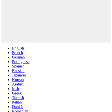
English
French
German
Portuguese
Spanish
Russian
Japanese
Korean
Arabic
Irish
Greek
Turkish
Italian
Danish
Romanian