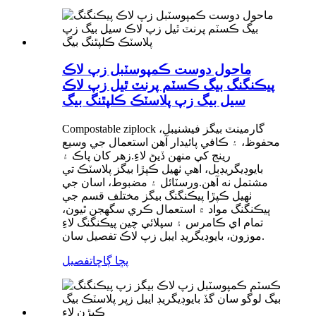
ماحول دوست ڪمپوسٽبل زپ لاڪ
پيڪنگنگ بيگ ڪسٽم پرنٽ ٿيل زپ لاڪ
سيل بيگ زپ پلاسٽڪ ڪلپٿنگ بيگ
Compostable ziplock گارمينٽ بيگز فيشنيبل،
محفوظ، ۽ ڪافي پائيدار آهن استعمال جي وسيع
رينج کي منهن ڏيڻ لاءِ.زهر کان پاڪ ۽
بايوڊيگريڊبل، اهي ٺهيل ڪپڙا بيگز پلاسٽڪ تي
مشتمل نه آهن.ورسٽائل ۽ مضبوط، اسان جي
ٺهيل ڪپڙا پيڪنگنگ بيگز مختلف قسم جي
پيڪنگنگ مواد ۾ استعمال ڪري سگھجن ٿيون،
تمام اي ڪامرس ۽ سپلائي چين پيڪنگنگ لاءِ
موزون، بايوڊيگريڊ ايبل زپ لاڪ تفصيل سان.
پڇا ڳاڇا
تفصيل