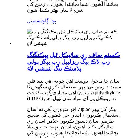
بچائيندا آهيون، پئسا بچائيندا آهيون، ۽ زمين کي
تيزيءَ سان بهتر ڪندا آهيون.
پڇا ڳاڇا
تفصيل
ڪسٽم صاف ري سائيڪل ٿيل پيڪنگنگ
زپ لاڪ بيگ ريزليبل زپ بيگز پولي
پلاسٽڪ بيگ شيشي لاءِ
اسان جا ماحول دوست آهن ڇو ته اهي لينڊ فلز،
سمنڊ ۽ زمين تي ٻيهر استعمال ڪري سگهجن ٿا
(زپ پڻ).اهي معياري گهٽ-کثافت polyethylene
(LDPE) ۽ ريٽيڪل پي اي مواد سان ٺهيل آهن.
اهو ضروري آهي ته اسان Ziploc بيگز کي ٻيهر
استعمال ڪريون ۽ اسان جي فضول کي صحيح
طريقي سان ڊسپوز ڪريون.جڏهن اسان ري
سائيڪل ڪندا آهيون، اسان پنهنجا خام وسيلا
بچائيندا آهيون، پئسا بچائيندا آهيون، ۽ زمين کي