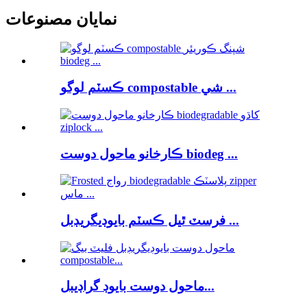
نمايان مصنوعات
ڪسٽم لوگو compostable شي ...
ڪارخانو ماحول دوست biodeg ...
فرسٽ ٿيل ڪسٽم بايوڊيگريڊبل ...
ماحول دوست بايوڊ گراڊيبل...